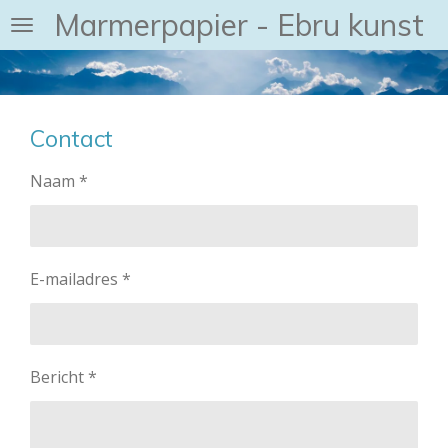
Marmerpapier - Ebru kunst
Ga
direct
naar
de
hoofdinhoud
Contact
Naam *
E-mailadres *
Bericht *