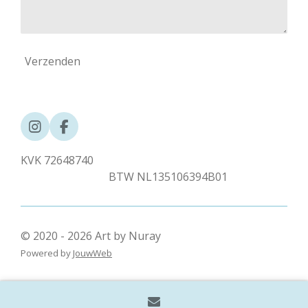
Verzenden
I
F
n
a
s
c
KVK 72648740
t
e
BTW NL135106394B01
a
b
g
o
r
o
a
k
© 2020 - 2026 Art by Nuray
m
Powered by
JouwWeb